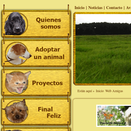
Inicio
|
Noticias
|
Contacto
|
Av
Están aquí »
Inicio
Web Amigas