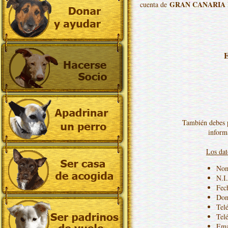
GRAN CANARIA 
cuenta de
E
También debes p
inform
Los dat
Nom
N.I.
Fec
Domi
Telé
Tel
Ema